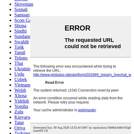
Slovenian
Somali
Samoan
Scots Gaelic
Shona
Sindhi
Sundanese
Swahili
Tajik
Tamil
Telugu
Thai
Ukrainian
Urdu
Uzbek
Vietnamese
Welsh
Xhosa
Yiddish
Yoruba
Zulu
Kinyarwanda
Tatar
Oriya
Turkmen