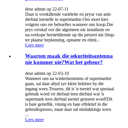
deur admin op 22-07-11
Daar is verskillende variëteite en pryse van anti-
diefstal toestelle in supermarkte.Ons moet kies
volgens ons eie behoeftes wanneer ons koop.Die
prys verskaf oor die algemeen nie installasie en
na-verkope hersteldienste op die perseel nie.Slegs
ter plaatse beplanning, opname en elimi...
Lees meer
Waarom maak die sekuriteitsantenna
nie kommer nie?Wat het gebeur?
deur admin op 22-03-10
Wanneer ons na winkelsentrums of supermarkte
gaan, sal daar altyd rye klein hekkies by die
ingang wees.Trouens, dit is 'n toestel wat spesiaal
gebruik word vir diefstal teen diefstal wat 'n
supermark teen diefstal toestel genoem word!Dit
is baie gerieflik, vinnig en baie effektief in die
gebruiksproses, maar daar sal mislukkings wees
...
Lees meer