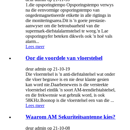
1.die opsporingtempo Opsporingstempo verwys
na die eenvormige opsporingstempo van
ongedemagnetiseerde etikette in alle rigtings in
die moniteringsarea.Dit is 'n goeie prestasie-
aanwyser om die betroubaarheid van die
supermark-diefstalalarmstelsel te weeg.'n Lae
opsporingsyfer beteken dikwels ook 'n hoë vals
alarm...
Lees meer
Oor die voordele van vloerstelsel
deur admin op 21-10-19
Die vloerstelsel is 'n anti-diefstalstelsel wat onder
die vloer begrawe is en nie deur klante gesien
kan word nie.Daarbenewens is die versteekte
vloerstelsel eintlik 'n soort AM-teendiefstalstelsel,
en die frekwensie wat gebruik word, is ook
58KHz.Boonop is die vloerstelsel een van die ...
Lees meer
Waarom AM Sekuriteitsantenne kies?
deur admin op 21-10-08