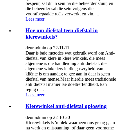
bespeur, sal dit 'n sein na die beheerder stuur, en
die beheerder sal die sein volgens die
voorafbepaalde reëls verwerk, en vin. ...
Lees meer
Hoe om diefstal teen diefstal in
klerewinkels?
deur admin op 22-11-11
Daar is baie metodes wat gebruik word om Anti-
diefstal van klere in klere winkels, die mees
algemene is die handleiding anti-diefstal, die
algemene winkeliers in die gasvryheid van
kliënte is om aandag te gee aan in daar is geen
diefstal van mense.Maar hierdie mees tradisionele
anti-diefstal manier lae doeltreffendheid, kan
regtig c ...
Lees meer
Klerewinkel anti-diefstal oplossing
deur admin op 22-10-20
Klerewinkels is 'n plek waarheen ons graag gaan
na werk en ontspanning, of daar geen voorneme