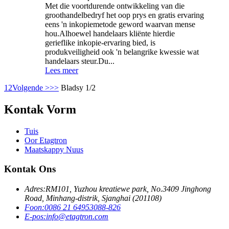
Met die voortdurende ontwikkeling van die
groothandelbedryf het oop prys en gratis ervaring
eens 'n inkopiemetode geword waarvan mense
hou.Alhoewel handelaars kliënte hierdie
gerieflike inkopie-ervaring bied, is
produkveiligheid ook 'n belangrike kwessie wat
handelaars steur.Du...
Lees meer
1
2
Volgende >
>>
Bladsy 1/2
Kontak Vorm
Tuis
Oor Etagtron
Maatskappy Nuus
Kontak Ons
Adres:
RM101, Yuzhou kreatiewe park, No.3409 Jinghong
Road, Minhang-distrik, Sjanghai (201108)
Foon:
0086 21 64953088-826
E-pos:
info@etagtron.com