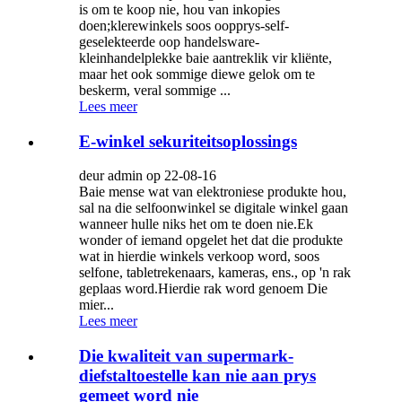
is om te koop nie, hou van inkopies
doen;klerewinkels soos oopprys-self-
geselekteerde oop handelsware-
kleinhandelplekke baie aantreklik vir kliënte,
maar het ook sommige diewe gelok om te
beskerm, veral sommige ...
Lees meer
E-winkel sekuriteitsoplossings
deur admin op 22-08-16
Baie mense wat van elektroniese produkte hou,
sal na die selfoonwinkel se digitale winkel gaan
wanneer hulle niks het om te doen nie.Ek
wonder of iemand opgelet het dat die produkte
wat in hierdie winkels verkoop word, soos
selfone, tabletrekenaars, kameras, ens., op 'n rak
geplaas word.Hierdie rak word genoem Die
mier...
Lees meer
Die kwaliteit van supermark-
diefstaltoestelle kan nie aan prys
gemeet word nie