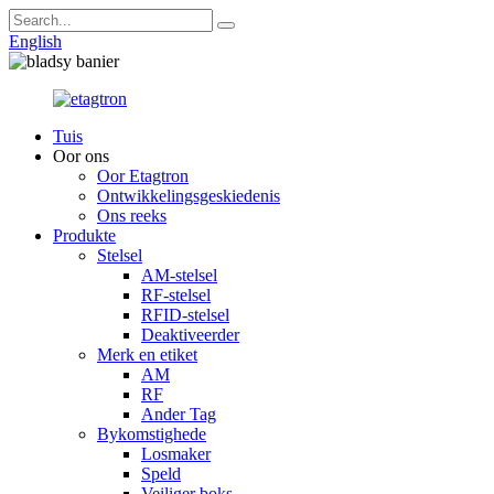
English
Tuis
Oor ons
Oor Etagtron
Ontwikkelingsgeskiedenis
Ons reeks
Produkte
Stelsel
AM-stelsel
RF-stelsel
RFID-stelsel
Deaktiveerder
Merk en etiket
AM
RF
Ander Tag
Bykomstighede
Losmaker
Speld
Veiliger boks